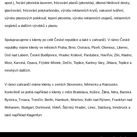
apod.), řezání plexiskla laserem, frézování plastů (plexiskla), dibond hliníkové desky,
glavírování, frézování polykarbonátu, výrobu reklamních krytů, vakuové tváření,
výrobu plastových polokoulí, lepení plexiskla, výrobu reklamních stojanů, reklamních
stojánků a dalších výrobků z plastu.
Spolupracujeme s klienty po celé České republice a také v zahraničí. V rámci České
republiky máme klienty ve městech Praha, Brno, Ostrava, Plzeň, Olomouc, Liberec,
Ústí nad Labem, České Budějovice, Hradec Králové, Pardubice, Havířov, Zlín, Kladno,
Most, Karviná, Opava, Frýdek-Místek, Dečín, Teplice, Karlovy Vary, Jihlava, Teplice a
mnohých dalších.
V rámci zahraničí máme klienty v zemích Slovensko, Německo a Rakousko.
Konkrétně se jedná například o klienty z měst Bratislava, Košice, Žilina, Nitra, Banská
Bystrica, Trnava, Trenčín, Berlín, Hamburk, Mnichov, Kolín nad Rýnem, Frankfurt nad
Mohanem, Stuttgart, Dortmund, Vídeň, Štýrský Hradec, Linec, Salzburg, Innsbruck a
také například Klagenfurt.