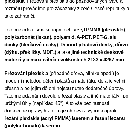
plexiskla
. Frézování plexiskla do požadovaných tvarů a
rozměrů provádíme pro zákazníky z celé České republiky a
také zahraničí.
Toto metodou jsme schopni dělit
acryl PMMA (plexisklo),
polykarbonát (lexan), polyamid, A-PET, PET-G, alu
desky (hliníkové desky), Dibond plastové desky, dřevo
(dýhu, překližky, MDF..)
a také
jiné technické deskové
materiály o maximálních velikostech 2133 x 4267 mm
.
Frézování plexiskla
(případně dřeva, hliníku apod.) je
moderní metodou dělení plastů a materiálu, která je velmi
přesná a po jejím dělení nejsou nutné dodatečně úpravy.
Tato metoda nám dovoluje řezat plasty a jiné materiály i po
určitými úhly (například 45°). A to vše bez nutnosti
dodatečné úpravy hran. To je obrovská výhoda oproti
řezání plexiskla (acryl PMMA) laserem
a
řezání lexanu
(polykarbonátu) laserem
.