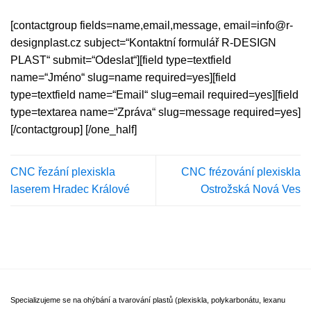
[contactgroup fields=name,email,message, email=info@r-
designplast.cz subject=“Kontaktní formulář R-DESIGN
PLAST“ submit=“Odeslat“][field type=textfield
name=“Jméno“ slug=name required=yes][field
type=textfield name=“Email“ slug=email required=yes][field
type=textarea name=“Zpráva“ slug=message required=yes]
[/contactgroup] [/one_half]
CNC řezání plexiskla
CNC frézování plexiskla
laserem Hradec Králové
Ostrožská Nová Ves
Specializujeme se na ohýbání a tvarování plastů (plexiskla, polykarbonátu, lexanu