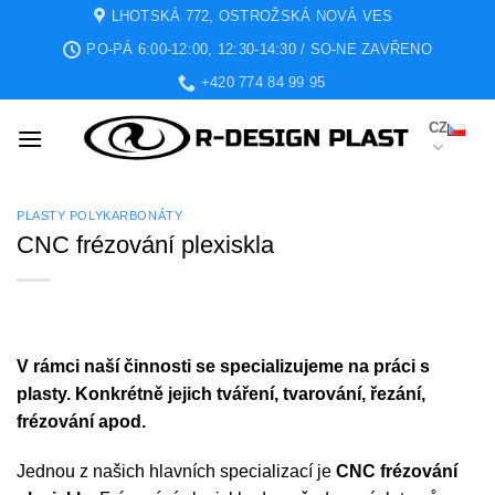
Přeskočit
LHOTSKÁ 772, OSTROŽSKÁ NOVÁ VES
na
PO-PÁ 6:00-12:00, 12:30-14:30 / SO-NE ZAVŘENO
obsah
+420 774 84 99 95
CZ
PLASTY POLYKARBONÁTY
CNC frézování plexiskla
V rámci naší činnosti se specializujeme na práci s
plasty. Konkrétně jejich tváření, tvarování, řezání,
frézování apod.
Jednou z našich hlavních specializací je
CNC frézování